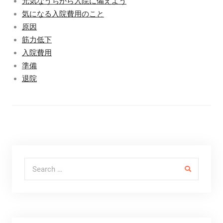
元気なうちから入院に備えよう
気になる入院費用のこと
原因
筋力低下
入院費用
準備
退院
Search for: