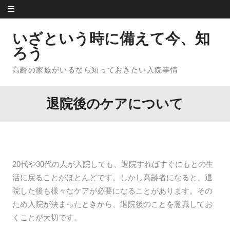
Skip to content
いざという時に備えて今、知
ろう
高齢の家族がいるなら知っておきたい入院事情
退院後のケアについて
20代や30代の人が入院しても、退院すればすぐにもとの生
活に戻ることがほとんどです。しかし高齢者になると、退
院した後も様々なケアが必要になることがあります。その
ため入院が決まったときから、退院後のことを意識してお
くことが大切です。