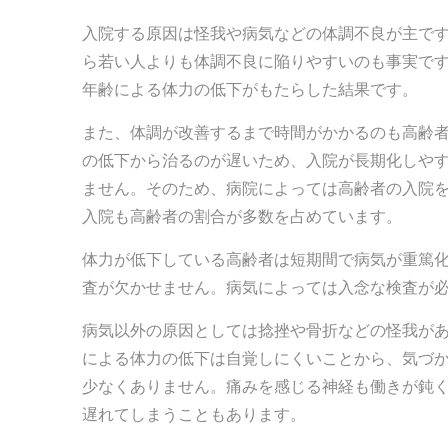
入院する原因は怪我や病気などの体調不良が主で
ら若い人よりも体調不良に陥りやすいのも事実で
年齢による体力の低下がもたらした結果です。
また、体調が改善するまで時間がかかるのも高齢
の低下から治るのが遅いため、入院が長期化しや
ません。そのため、病院によっては高齢者の入院
入院も高齢者の割合が多数を占めています。
体力が低下している高齢者は短期間で病気が重篤
査が欠かせません。病気によっては入念な検査が
病気以外の原因としては捻挫や骨折などの怪我が
による体力の低下は自覚しにくいことから、気づ
少なくありません。痛みを感じる神経も働きが鈍
遅れてしまうこともあります。