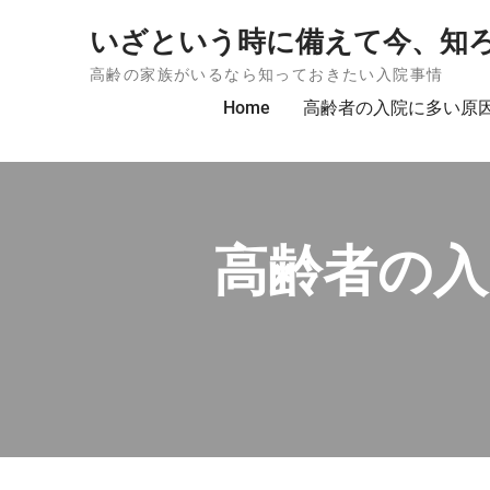
Skip to content
いざという時に備えて今、知
高齢の家族がいるなら知っておきたい入院事情
Home
高齢者の入院に多い原
高齢者の入